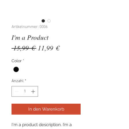
Artikelnummer: 0006
I'm a Product
Standardpreis
Sale-
 15,99 € 
11,99 €
Preis
Color
*
Anzahl
*
In den Warenkorb
I'm a product description. I’m a 